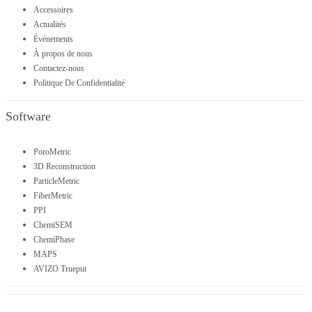
Accessoires
Actualités
Événements
À propos de nous
Contactez-nous
Politique De Confidentialité
Software
PoroMetric
3D Reconstruction
ParticleMetric
FiberMetric
PPI
ChemiSEM
ChemiPhase
MAPS
AVIZO Trueput